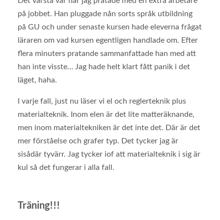
Det värsta var när jag pratade med en extra arbetare
på jobbet. Han pluggade nån sorts språk utbildning
på GU och under senaste kursen hade eleverna frågat
läraren om vad kursen egentligen handlade om. Efter
flera minuters pratande sammanfattade han med att
han inte visste… Jag hade helt klart fått panik i det
läget, haha.
I varje fall, just nu läser vi el och reglerteknik plus
materialteknik. Inom elen är det lite matteräknande,
men inom materialtekniken är det inte det. Där är det
mer förståelse och grafer typ. Det tycker jag är
sisådär tyvärr. Jag tycker iof att materialteknik i sig är
kul så det fungerar i alla fall.
Träning!!!